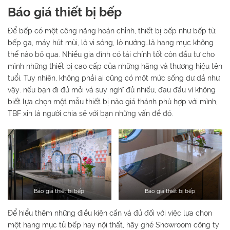
Báo giá thiết bị bếp
Để bếp có một công năng hoàn chỉnh, thiết bị bếp như bếp từ,
bếp ga, máy hút mùi, lò vi sóng, lò nướng…là hạng mục không
thể nào bỏ qua. Nhiều gia đình có tài chính tốt còn đầu tư cho
mình những thiết bị cao cấp của những hãng và thương hiệu tên
tuổi. Tuy nhiên, không phải ai cũng có một mức sống dư dả như
vậy. nếu bạn đi đủ mỏi và suy nghĩ đủ nhiều, đau đầu vì không
biết lựa chọn một mẫu thiết bị nào giá thành phù hợp với mình,
TBF xin là người chia sẻ với bạn những vấn đề đó.
Báo giá thiết bị bếp
Báo giá thiết bị bếp
Để hiểu thêm những điều kiện cần và đủ đối với việc lựa chọn
một hạng mục tủ bếp hay nội thất, hãy ghé Showroom công ty