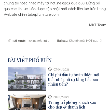
chúng tôi hoặc nhấc máy tới hotline 0903 069 088. Đừng bỏ
qua các tin tức luôn được cập nhật một cách liên tục trên trang
Website chính
tubepfurniture.com
.
MKT Team
Bài sau:
Khuyến mãi HOT cuối năm: MUA 1 TẶNG 1
Bài trước:
Top 04 mẫu tủ bếp "làm mưa, làm gió" trong năm 2022
BÀI VIẾT PHỔ BIẾN
07/04/2021
Chi phí đầu tư hoàn thiện nội
thất nhà phố 03 tầng hết bao
nhiêu tiền?
20/07/2021
Trang trí phòng khách sao
cho đẹp & thanh lịch