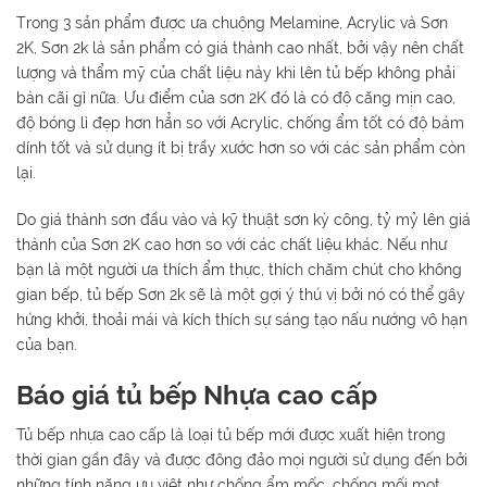
Trong 3 sản phẩm được ưa chuộng Melamine, Acrylic và Sơn
2K, Sơn 2k là sản phẩm có giá thành cao nhất, bởi vậy nên chất
lượng và thẩm mỹ của chất liệu này khi lên tủ bếp không phải
bàn cãi gì nữa. Ưu điểm của sơn 2K đó là có độ căng mịn cao,
độ bóng lì đẹp hơn hẳn so với Acrylic, chống ẩm tốt có độ bám
dính tốt và sử dụng ít bị trầy xước hơn so với các sản phẩm còn
lại.
Do giá thành sơn đầu vào và kỹ thuật sơn kỳ công, tỷ mỷ lên giá
thành của Sơn 2K cao hơn so với các chất liệu khác. Nếu như
bạn là một người ưa thích ẩm thực, thích chăm chút cho không
gian bếp, tủ bếp Sơn 2k sẽ là một gợi ý thú vị bởi nó có thể gây
hứng khởi, thoải mái và kích thích sự sáng tạo nấu nướng vô hạn
của bạn.
Báo giá tủ bếp Nhựa cao cấp
Tủ bếp nhựa cao cấp là loại tủ bếp mới được xuất hiện trong
thời gian gần đây và được đông đảo mọi người sử dụng đến bởi
những tính năng ưu việt như chống ẩm mốc, chống mối mọt