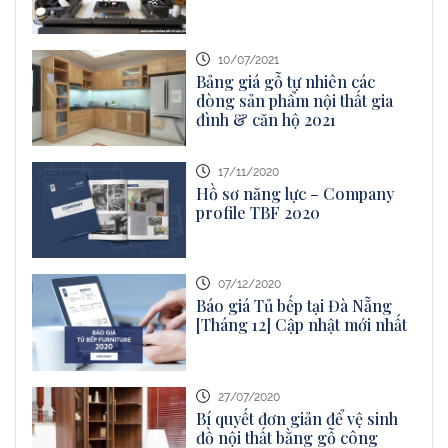
10/07/2021
Bảng giá gỗ tự nhiên các
dòng sản phẩm nội thất gia
đình & căn hộ 2021
17/11/2020
Hồ sơ năng lực – Company
profile TBF 2020
07/12/2020
Báo giá Tủ bếp tại Đà Nẵng
[Tháng 12] Cập nhật mới nhất
27/07/2020
Bí quyết đơn giản để vệ sinh
đồ nội thất bằng gỗ công