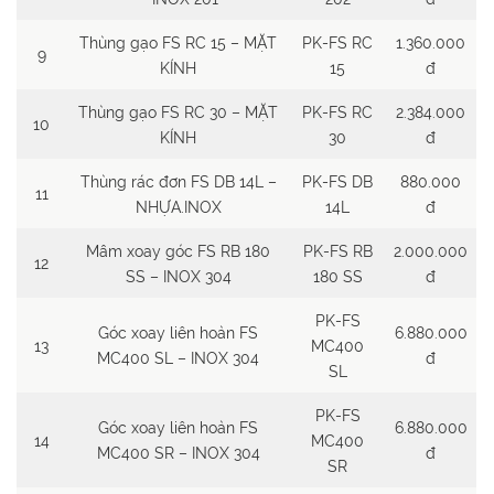
Thùng gạo FS RC 15 – MẶT
PK-FS RC
1.360.000
9
KÍNH
15
đ
Thùng gạo FS RC 30 – MẶT
PK-FS RC
2.384.000
10
KÍNH
30
đ
Thùng rác đơn FS DB 14L –
PK-FS DB
880.000
11
NHỰA.INOX
14L
đ
Mâm xoay góc FS RB 180
PK-FS RB
2.000.000
12
SS – INOX 304
180 SS
đ
PK-FS
Góc xoay liên hoàn FS
6.880.000
13
MC400
MC400 SL – INOX 304
đ
SL
PK-FS
Góc xoay liên hoàn FS
6.880.000
14
MC400
MC400 SR – INOX 304
đ
SR