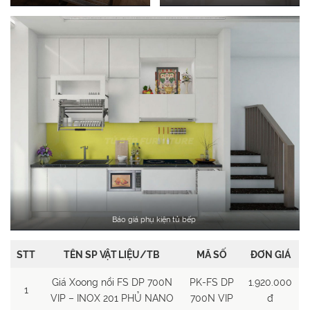
Báo giá phụ kiện tủ bếp
STT
TÊN SP VẬT LIỆU/TB
MÃ SỐ
ĐƠN GIÁ
Giá Xoong nồi FS DP 700N
PK-FS DP
1.920.000
1
VIP – INOX 201 PHỦ NANO
700N VIP
đ