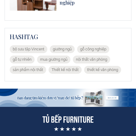
nghiệp
HASHTAG
bộ sưu tập Vincent
giường ngủ
gỗ công nghiệp
gỗ tự nhiên
mua giường ngủ
nội thất văn phòng
sản phẩm nội thất
Thiết kế nội thất
thiết kế văn phòng