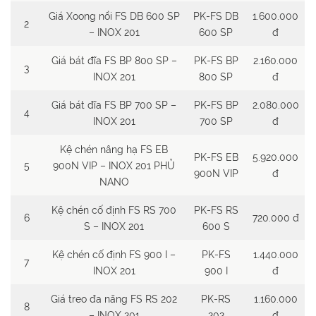
Giá Xoong nồi FS DB 600 SP
PK-FS DB
1.600.000
2
– INOX 201
600 SP
đ
Giá bát đĩa FS BP 800 SP –
PK-FS BP
2.160.000
3
INOX 201
800 SP
đ
Giá bát đĩa FS BP 700 SP –
PK-FS BP
2.080.000
4
INOX 201
700 SP
đ
Kệ chén nâng hạ FS EB
PK-FS EB
5.920.000
5
900N VIP – INOX 201 PHỦ
900N VIP
đ
NANO
Kệ chén cố định FS RS 700
PK-FS RS
6
720.000 đ
S – INOX 201
600 S
Kệ chén cố định FS 900 I –
PK-FS
1.440.000
7
INOX 201
900 I
đ
Giá treo đa năng FS RS 202
PK-RS
1.160.000
8
– INOX 201
202
đ