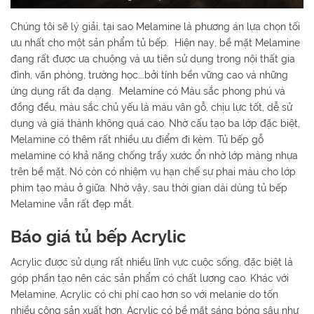
Chúng tôi sẽ lý giải, tại sao Melamine là phương án lựa chọn tối
ưu nhất cho một sản phẩm tủ bếp. Hiện nay, bề mặt Melamine
đang rất được ưa chuộng và ưu tiên sử dụng trong nội thất gia
đình, văn phòng, trường học….bởi tính bền vững cao và những
ứng dụng rất đa dạng. Melamine có Màu sắc phong phú và
đồng đều, màu sắc chủ yếu là màu vân gỗ, chịu lực tốt, dễ sử
dụng và giá thành không quá cao. Nhờ cấu tạo ba lớp đặc biệt,
Melamine có thêm rất nhiều ưu điểm đi kèm. Tủ bếp gỗ
melamine có khả năng chống trầy xước ổn nhờ lớp màng nhựa
trên bề mặt. Nó còn có nhiệm vụ hạn chế sự phai màu cho lớp
phim tạo màu ở giữa. Nhờ vậy, sau thời gian dài dùng tủ bếp
Melamine vẫn rất đẹp mắt.
Báo giá tủ bếp Acrylic
Acrylic được sử dụng rất nhiều lĩnh vực cuộc sống, đặc biệt là
góp phần tạo nên các sản phẩm có chất lượng cao. Khác với
Melamine, Acrylic có chi phí cao hơn so với melanie do tốn
nhiều công sản xuất hơn. Acrylic có bề mặt sáng bóng sâu như