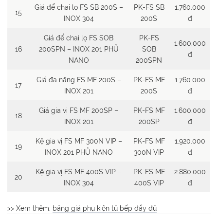
Giá để chai lọ FS SB 200S –
PK-FS SB
1.760.000
15
INOX 304
200S
đ
Giá để chai lọ FS SOB
PK-FS
1.600.000
16
200SPN – INOX 201 PHỦ
SOB
đ
NANO
200SPN
Giá đa năng FS MF 200S –
PK-FS MF
1.760.000
17
INOX 201
200S
đ
Giá gia vị FS MF 200SP –
PK-FS MF
1.600.000
18
INOX 201
200SP
đ
Kệ gia vị FS MF 300N VIP –
PK-FS MF
1.920.000
19
INOX 201 PHỦ NANO
300N VIP
đ
Kệ gia vị FS MF 400S VIP –
PK-FS MF
2.880.000
20
INOX 304
400S VIP
đ
>> Xem thêm:
bảng giá phụ kiện tủ bếp đầy đủ