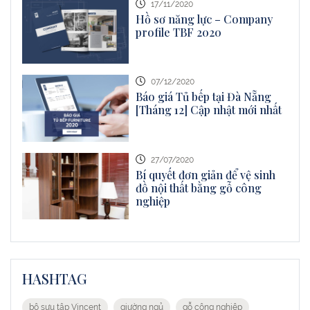
17/11/2020
Hồ sơ năng lực – Company
profile TBF 2020
07/12/2020
Báo giá Tủ bếp tại Đà Nẵng
[Tháng 12] Cập nhật mới nhất
27/07/2020
Bí quyết đơn giản để vệ sinh
đồ nội thất bằng gỗ công
nghiệp
HASHTAG
bộ sưu tập Vincent
giường ngủ
gỗ công nghiệp