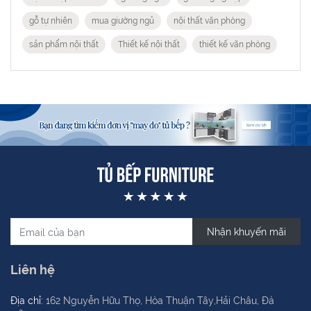
gỗ tự nhiên
mua giường ngủ
nội thất văn phòng
sản phẩm nội thất
Thiết kế nội thất
thiết kế văn phòng
Nhận khuyến mãi
Liên hệ
Địa chỉ:
162 Nguyễn Hữu Thọ, Hòa Thuận Tây,Hải Châu, Đà