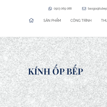
0903 069 088
baogia@tubep
SẢN PHẨM
CÔNG TRÌNH
TH
Skip to content
KÍNH ỐP BẾP