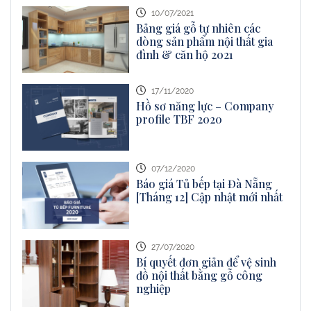
10/07/2021
Bảng giá gỗ tự nhiên các
dòng sản phẩm nội thất gia
đình & căn hộ 2021
17/11/2020
Hồ sơ năng lực – Company
profile TBF 2020
07/12/2020
Báo giá Tủ bếp tại Đà Nẵng
[Tháng 12] Cập nhật mới nhất
27/07/2020
Bí quyết đơn giản để vệ sinh
đồ nội thất bằng gỗ công
nghiệp