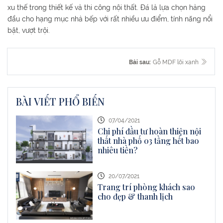
xu thế trong thiết kế và thi công nội thất. Đá là lựa chọn hàng
đầu cho hạng mục nhà bếp với rất nhiều ưu điểm, tính năng nổi
bật, vượt trội.
Bài sau:
Gỗ MDF lõi xanh
BÀI VIẾT PHỔ BIẾN
07/04/2021
Chi phí đầu tư hoàn thiện nội
thất nhà phố 03 tầng hết bao
nhiêu tiền?
20/07/2021
Trang trí phòng khách sao
cho đẹp & thanh lịch