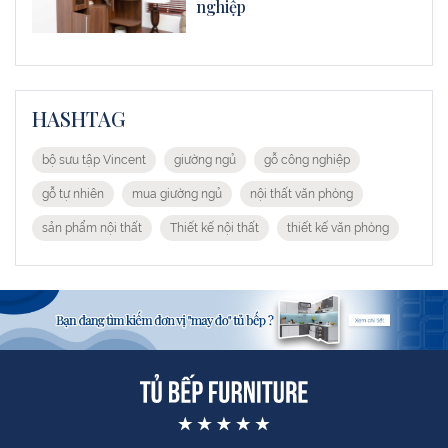
nghiệp
HASHTAG
bộ sưu tập Vincent
giường ngủ
gỗ công nghiệp
gỗ tự nhiên
mua giường ngủ
nội thất văn phòng
sản phẩm nội thất
Thiết kế nội thất
thiết kế văn phòng