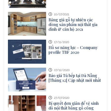
10/07/2021
Bảng giá gỗ tự nhiên các
dòng sản phẩm nội thất gia
đình & căn hộ 2021
17/11/2020
Hồ sơ năng lực – Company
profile TBF 2020
07/12/2020
Báo giá Tủ bếp tại Đà Nẵng
[Tháng 12] Cập nhật mới nhất
27/07/2020
Bí quyết đơn giản để vệ sinh
đồ nội thất bằng gỗ công