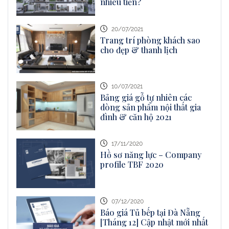
nhiêu tiền?
20/07/2021
Trang trí phòng khách sao
cho đẹp & thanh lịch
10/07/2021
Bảng giá gỗ tự nhiên các
dòng sản phẩm nội thất gia
đình & căn hộ 2021
17/11/2020
Hồ sơ năng lực – Company
profile TBF 2020
07/12/2020
Báo giá Tủ bếp tại Đà Nẵng
[Tháng 12] Cập nhật mới nhất