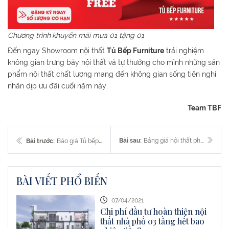
Chương trình
khuyến mãi mua 01 tặng 01
Đến ngay Showroom nội thất
Tủ Bếp Furniture
trải nghiệm
không gian trưng bày nội thất và tự thưởng cho mình những sản
phẩm nội thất chất lượng mang đến không gian sống tiện nghi
nhân dịp ưu đãi cuối năm này.
Team TBF
Bài sau:
Bảng giá nội thất phòng ngủ Tết Tân Sửu 2021
Bài trước:
Báo giá Tủ bếp tại Đà Nẵng [Tháng 12] Cập nhật mới nhất
BÀI VIẾT PHỔ BIẾN
07/04/2021
Chi phí đầu tư hoàn thiện nội
thất nhà phố 03 tầng hết bao