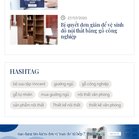
27/07/2020
Bí quyết đơn giản để vệ sinh
đồ nội thất bằng gỗ công
nghiệp
HASHTAG
bộ sưu tập Vincent
giường ngủ
gỗ công nghiệp
gỗ tự nhiên
mua giường ngủ
nội thất văn phòng
sản phẩm nội thất
Thiết kế nội thất
thiết kế văn phòng