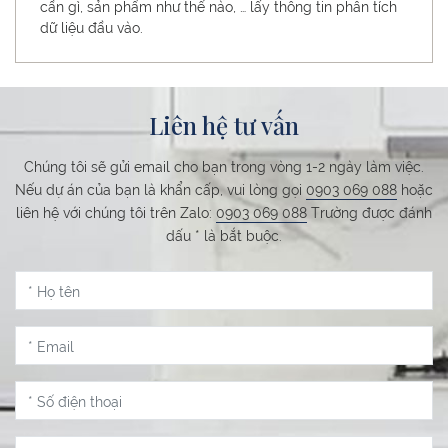
cần gì, sản phẩm như thế nào, … lấy thông tin phân tích
dữ liệu đầu vào.
Liên hệ tư vấn
Chúng tôi sẽ gửi email cho bạn trong vòng 1-2 ngày làm việc.
Nếu dự án của bạn là khẩn cấp, vui lòng gọi
0903 069 088
hoặc
liên hệ với chúng tôi trên Zalo:
0903 069 088
Trường được đánh
dấu * là bắt buộc.