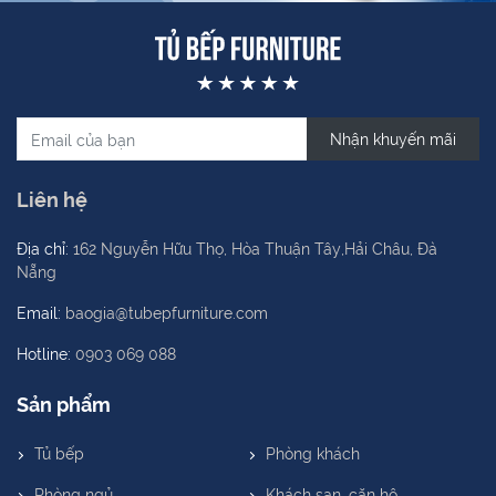
Nhận khuyến mãi
Liên hệ
Địa chỉ:
162 Nguyễn Hữu Thọ, Hòa Thuận Tây,Hải Châu, Đà
Nẵng
Email:
baogia@tubepfurniture.com
Hotline:
0903 069 088
Sản phẩm
Tủ bếp
Phòng khách
Phòng ngủ
Khách sạn, căn hộ