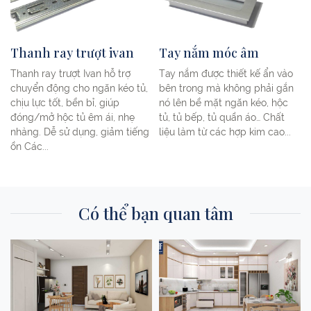
Thanh ray trượt ivan
Tay nắm móc âm
Thanh ray trượt Ivan hỗ trợ
Tay nắm được thiết kế ẩn vào
m
chuyển động cho ngăn kéo tủ,
bên trong mà không phải gắn
n
chịu lực tốt, bền bỉ, giúp
nó lên bề mặt ngăn kéo, hộc
đóng/mở hộc tủ êm ái, nhẹ
tủ, tủ bếp, tủ quần áo… Chất
nhàng. Dễ sử dụng, giảm tiếng
liệu làm từ các hợp kim cao...
ồn Các...
Có thể bạn quan tâm